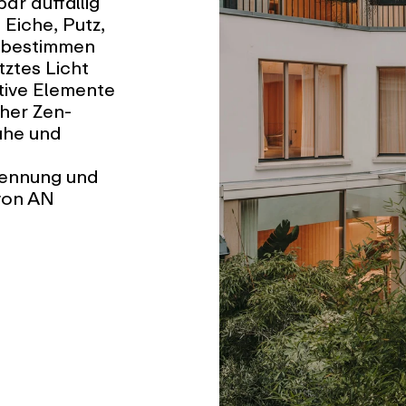
ar auffällig
 Eiche, Putz,
e bestimmen
ztes Licht
tive Elemente
her Zen-
uhe und
kennung und
von AN